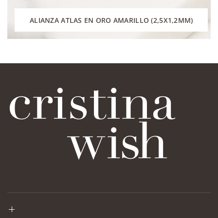
ALIANZA ATLAS EN ORO AMARILLO (2,5X1,2MM)