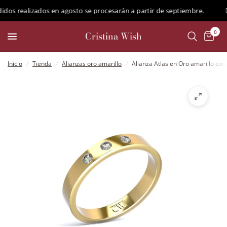
os realizados en agosto se procesarán a partir de septiembre.
0
Cristina Wish
Inicio
/
Tienda
/
Alianzas oro amarillo
/
Alianza Atlas en Oro amarillo co